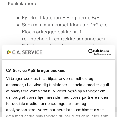
Kvalifikationer:
Kørekort kategori B – og gerne B/E
Som minimum kurset Kloaktrin 1+2 eller
Kloakrørlægger pakke nr. 1
(er indeholdt i en række uddannelser).
Erfaring med mindre gravemaskiner
Mødestabil
Stillingen er fast for den rette medarbejder.
CA Service ApS bruger cookies
Vi bruger cookies til at tilpasse vores indhold og
Kontakt os på telefon 71991112 eller send
annoncer, til at vise dig funktioner til sociale medier og til
kortfattet ansøgning evt. med CV til
at analysere vores trafik. Vi deler også oplysninger om
info@cagrp.dk.
din brug af vores hjemmeside med vores partnere inden
for sociale medier, annonceringspartnere og
analysepartnere. Vores partnere kan kombinere disse
data med andre oplysninger, du har givet dem, eller som