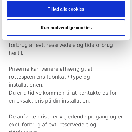
fra kr. 1.890,00 / (1.512,00) pr. gang
Tillad alle cookies
De anførte priser er vejledende pr. gang og
Kun nødvendige cookies
kun gældende i postnr. postnr. 2400, 2610,
2700, 2720, 2860, 2870, 2880 og er excl.
forbrug af evt. reservedele og tidsforbrug
hertil.
Priserne kan variere afhængigt at
rottespærrens fabrikat / type og
installationen.
Du er altid velkommen til at kontakte os for
en eksakt pris på din installation.
De anførte priser er vejledende pr. gang og er
excl. forbrug af evt. reservedele og