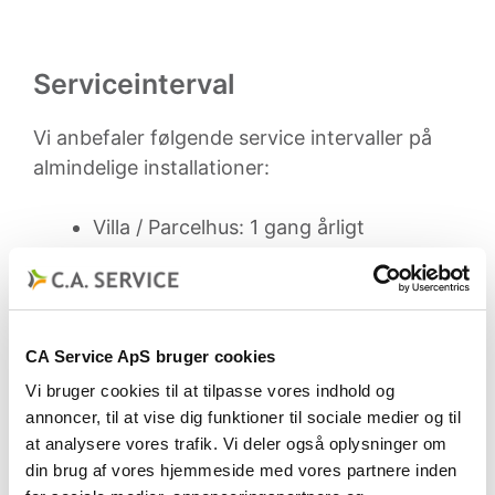
Serviceinterval
Vi anbefaler følgende service intervaller på
almindelige installationer:
Villa / Parcelhus: 1 gang årligt
Erhverv, Institutioner, Skoler m.m.:
Hver 3. – 6. måned.
Lejligheder / Etagebyggeri: Hver 3. – 6.
måned.
CA Service ApS bruger cookies
Vi bruger cookies til at tilpasse vores indhold og
Der kan være installationer, hvor man skal
annoncer, til at vise dig funktioner til sociale medier og til
være særlig opmærksom, som f.eks. hvor
at analysere vores trafik. Vi deler også oplysninger om
toilettet skyller med få liter vand og
din brug af vores hjemmeside med vores partnere inden